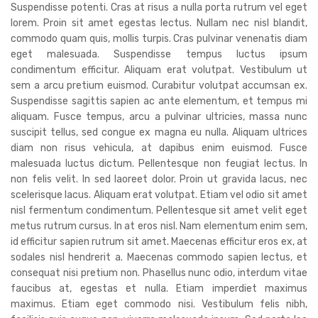
Suspendisse potenti. Cras at risus a nulla porta rutrum vel eget
lorem. Proin sit amet egestas lectus. Nullam nec nisl blandit,
commodo quam quis, mollis turpis. Cras pulvinar venenatis diam
eget malesuada. Suspendisse tempus luctus ipsum
condimentum efficitur. Aliquam erat volutpat. Vestibulum ut
sem a arcu pretium euismod. Curabitur volutpat accumsan ex.
Suspendisse sagittis sapien ac ante elementum, et tempus mi
aliquam. Fusce tempus, arcu a pulvinar ultricies, massa nunc
suscipit tellus, sed congue ex magna eu nulla. Aliquam ultrices
diam non risus vehicula, at dapibus enim euismod. Fusce
malesuada luctus dictum. Pellentesque non feugiat lectus. In
non felis velit. In sed laoreet dolor. Proin ut gravida lacus, nec
scelerisque lacus. Aliquam erat volutpat. Etiam vel odio sit amet
nisl fermentum condimentum. Pellentesque sit amet velit eget
metus rutrum cursus. In at eros nisl. Nam elementum enim sem,
id efficitur sapien rutrum sit amet. Maecenas efficitur eros ex, at
sodales nisl hendrerit a. Maecenas commodo sapien lectus, et
consequat nisi pretium non. Phasellus nunc odio, interdum vitae
faucibus at, egestas et nulla. Etiam imperdiet maximus
maximus. Etiam eget commodo nisi. Vestibulum felis nibh,