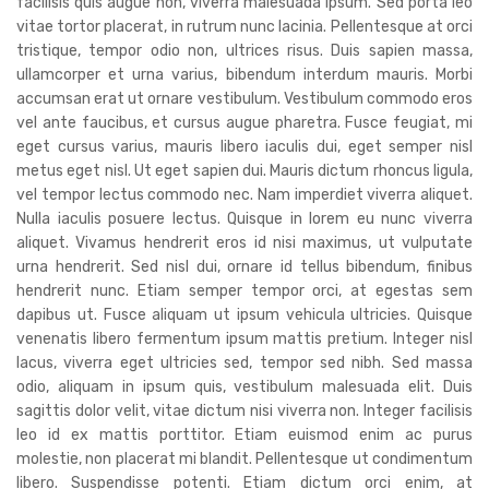
facilisis quis augue non, viverra malesuada ipsum. Sed porta leo
vitae tortor placerat, in rutrum nunc lacinia. Pellentesque at orci
tristique, tempor odio non, ultrices risus. Duis sapien massa,
ullamcorper et urna varius, bibendum interdum mauris. Morbi
accumsan erat ut ornare vestibulum. Vestibulum commodo eros
vel ante faucibus, et cursus augue pharetra. Fusce feugiat, mi
eget cursus varius, mauris libero iaculis dui, eget semper nisl
metus eget nisl. Ut eget sapien dui. Mauris dictum rhoncus ligula,
vel tempor lectus commodo nec. Nam imperdiet viverra aliquet.
Nulla iaculis posuere lectus. Quisque in lorem eu nunc viverra
aliquet. Vivamus hendrerit eros id nisi maximus, ut vulputate
urna hendrerit. Sed nisl dui, ornare id tellus bibendum, finibus
hendrerit nunc. Etiam semper tempor orci, at egestas sem
dapibus ut. Fusce aliquam ut ipsum vehicula ultricies. Quisque
venenatis libero fermentum ipsum mattis pretium. Integer nisl
lacus, viverra eget ultricies sed, tempor sed nibh. Sed massa
odio, aliquam in ipsum quis, vestibulum malesuada elit. Duis
sagittis dolor velit, vitae dictum nisi viverra non. Integer facilisis
leo id ex mattis porttitor. Etiam euismod enim ac purus
molestie, non placerat mi blandit. Pellentesque ut condimentum
libero. Suspendisse potenti. Etiam dictum orci enim, at